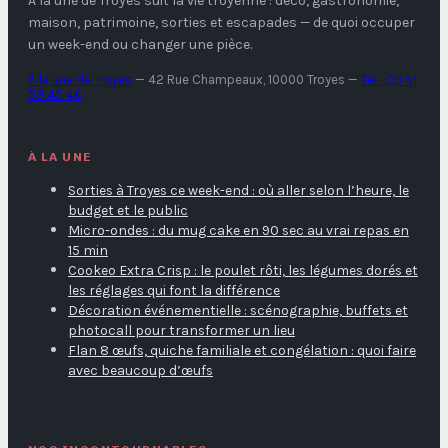
A la une de Troyes
suit la vie troyenne : déco, gastronomie,
maison, patrimoine, sorties et escapades — de quoi occuper
un week-end ou changer une pièce.
A la une de Troyes
—
42 Rue Champeaux, 10000 Troyes
—
Tél : 03 51
59 45 46
À LA UNE
Sorties à Troyes ce week-end : où aller selon l’heure, le
budget et le public
Micro-ondes : du mug cake en 90 sec au vrai repas en
15 min
Cookeo Extra Crisp : le poulet rôti, les légumes dorés et
les réglages qui font la différence
Décoration événementielle : scénographie, buffets et
photocall pour transformer un lieu
Flan 8 œufs, quiche familiale et congélation : quoi faire
avec beaucoup d’œufs