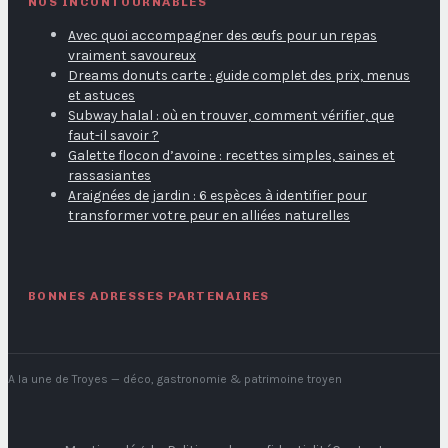
NOS INCONTOURNABLES
Avec quoi accompagner des œufs pour un repas
vraiment savoureux
Dreams donuts carte : guide complet des prix, menus
et astuces
Subway halal : où en trouver, comment vérifier, que
faut-il savoir ?
Galette flocon d’avoine : recettes simples, saines et
rassasiantes
Araignées de jardin : 6 espèces à identifier pour
transformer votre peur en alliées naturelles
BONNES ADRESSES PARTENAIRES
A la une de Troyes
— déco, gastronomie & patrimoine troyen