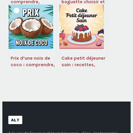
comprendre,
baguette choisir et
cuisiner et
utiliser pour réussir
apprécier la cuisine
des pains maison
beldia
Prix d’une noix de
Cake petit déjeuner
coco : comprendre,
sain : recettes,
comparer et payer
astuces et idées
le juste coût
pour bien démarrer
ALT