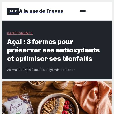
A la une de Troyes
ALT
GASTRONOMIE
Açai : 3 formes pour
préserver ses antioxydants
et optimiser ses bienfaits
29 mai 2026
Océane Goudal
6 min de lecture
·
·