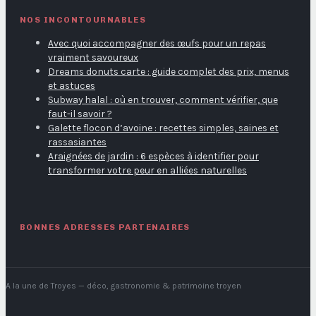
NOS INCONTOURNABLES
Avec quoi accompagner des œufs pour un repas
vraiment savoureux
Dreams donuts carte : guide complet des prix, menus
et astuces
Subway halal : où en trouver, comment vérifier, que
faut-il savoir ?
Galette flocon d’avoine : recettes simples, saines et
rassasiantes
Araignées de jardin : 6 espèces à identifier pour
transformer votre peur en alliées naturelles
BONNES ADRESSES PARTENAIRES
A la une de Troyes
— déco, gastronomie & patrimoine troyen