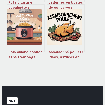
Pâte à tartiner
Légumes en boîtes
cacahuète :
de conserve :
recettes, choix et
bienfaits, risques
secrets pour la
et bons réflexes
réussir
Pois chiche cookeo
Assaisonné poulet :
sans trempage :
idées, astuces et
temps de cuisson,
recettes pour
astuces et recettes
sublimer votre
viande
ALT