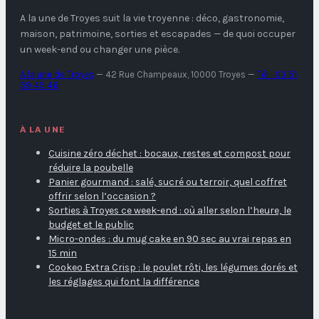
A la une de Troyes
suit la vie troyenne : déco, gastronomie,
maison, patrimoine, sorties et escapades — de quoi occuper
un week-end ou changer une pièce.
A la une de Troyes
—
42 Rue Champeaux, 10000 Troyes
—
Tél : 03 51
59 45 46
À LA UNE
Cuisine zéro déchet : bocaux, restes et compost pour
réduire la poubelle
Panier gourmand : salé, sucré ou terroir, quel coffret
offrir selon l’occasion ?
Sorties à Troyes ce week-end : où aller selon l’heure, le
budget et le public
Micro-ondes : du mug cake en 90 sec au vrai repas en
15 min
Cookeo Extra Crisp : le poulet rôti, les légumes dorés et
les réglages qui font la différence