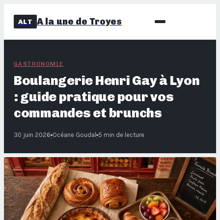
A la une de Troyes
ALT
GASTRONOMIE
Boulangerie Henri Gay à Lyon
: guide pratique pour vos
commandes et brunchs
30 juin 2026
Océane Goudal
5 min de lecture
·
·