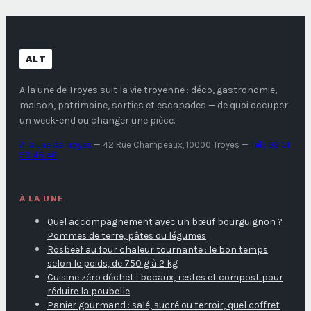
ALT
A la une de Troyes
suit la vie troyenne : déco, gastronomie,
maison, patrimoine, sorties et escapades — de quoi occuper
un week-end ou changer une pièce.
A la une de Troyes
—
42 Rue Champeaux, 10000 Troyes
—
Tél : 03 51
59 45 46
À LA UNE
Quel accompagnement avec un bœuf bourguignon ?
Pommes de terre, pâtes ou légumes
Rosbeef au four chaleur tournante : le bon temps
selon le poids, de 750 g à 2 kg
Cuisine zéro déchet : bocaux, restes et compost pour
réduire la poubelle
Panier gourmand : salé, sucré ou terroir, quel coffret