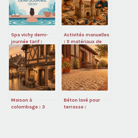
Spa vichy demi-
Activités manuelles
journée tarif :
: 5 matériaux de
comment choisir
récupération et 3
l’offre qui vous
méthodes pour
convient
booster la
créativité des
enfants
Maison à
Béton lavé pour
colombage : 3
terrasse :
secrets de
avantages, pose et
structure et enjeux
prix au m²
de préservation