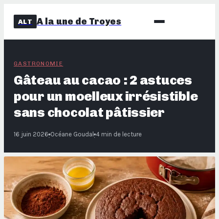
A la une de Troyes
ALT
GASTRONOMIE
Gâteau au cacao : 2 astuces
pour un moelleux irrésistible
sans chocolat pâtissier
16 juin 2026
Océane Goudal
4 min de lecture
·
·