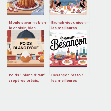
Moule savarin : bien
Brunch vieux nice :
le choisir, bien
les meilleures
l’utiliser, éviter les
adresses où
ratés
brunchez sans vous
tromper
Poids 1 blanc d’œuf
Besançon resto :
: repères précis,
les meilleures
calories et
adresses où bien
équivalences
manger en ville