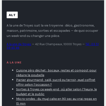
ALT
A la une de Troyes
suit la vie troyenne : déco, gastronomie,
maison, patrimoine, sorties et escapades — de quoi occuper
un week-end ou changer une pièce.
A la une de Troyes
—
42 Rue Champeaux, 10000 Troyes
—
Tél : 03 51
59 45 46
À LA UNE
Cuisine zéro déchet : bocaux, restes et compost pour
réduire la poubelle
Panier gourmand : salé, sucré ou terroir, quel coffret
offrir selon l’occasion ?
Sorties à Troyes ce week-end : où aller selon l’heure, le
budget et le public
Micro-ondes : du mug cake en 90 sec au vrai repas en
15 min