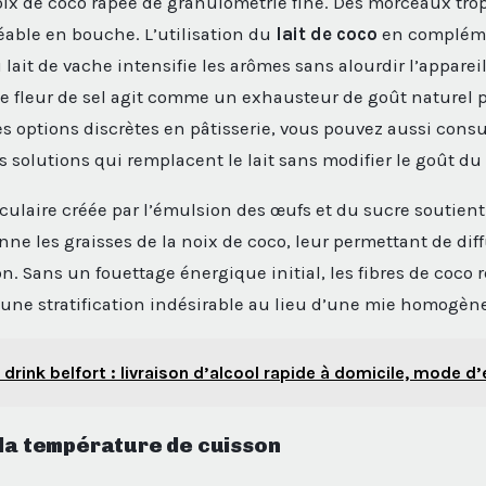
oix de coco râpée de granulométrie fine. Des morceaux tro
able en bouche. L’utilisation du
lait de coco
en complém
ait de vache intensifie les arômes sans alourdir l’appareil
de fleur de sel agit comme un exhausteur de goût naturel p
es options discrètes en pâtisserie, vous pouvez aussi cons
s solutions qui remplacent le lait sans modifier le goût du
culaire créée par l’émulsion des œufs et du sucre soutient t
e les graisses de la noix de coco, leur permettant de dif
n. Sans un fouettage énergique initial, les fibres de coco
une stratification indésirable au lieu d’une mie homogèn
o drink belfort : livraison d’alcool rapide à domicile, mode d
 la température de cuisson