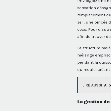
Privilégiez une n
sensation désagré
remplacement du l
sel : une pincée 
coco. Pour d’autr
afin de trouver de
La structure molé
mélange emprisonn
pendant la cuisso
du moule, créant 
LIRE AUSSI
All
La gestion de