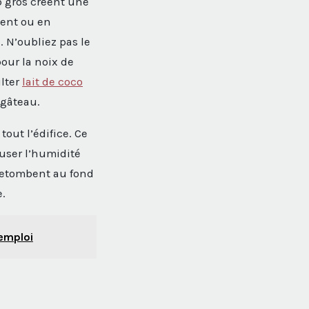
p gros créent une
ent ou en
. N’oubliez pas le
our la noix de
ulter
lait de coco
 gâteau.
out l’édifice. Ce
fuser l’humidité
 retombent au fond
e.
’emploi