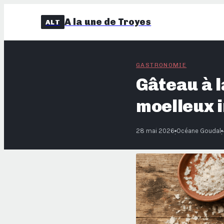
A la une de Troyes
ALT
GASTRONOMIE
Gâteau à l
moelleux i
28 mai 2026
Océane Goudal
·
·