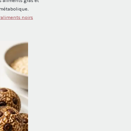
s aliments gras et
métabolique.
aliments noirs