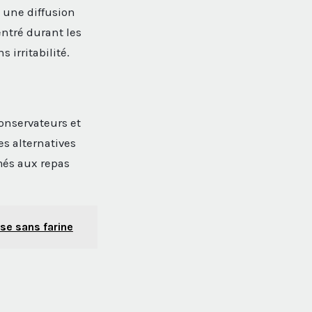
z une diffusion
entré durant les
 irritabilité.
onservateurs et
es alternatives
més aux repas
se sans farine