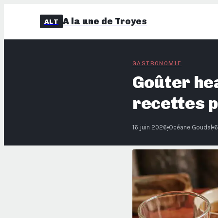
A la une de Troyes
ALT
GASTRONOMIE
Goûter heal
recettes p
16 juin 2026
Océane Goudal
6
·
·