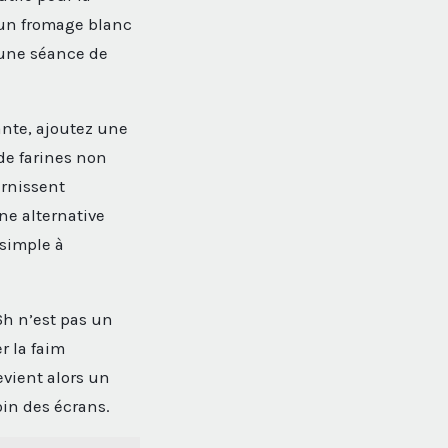
u un fromage blanc
 une séance de
ante, ajoutez une
de farines non
urnissent
ne alternative
simple à
16h n’est pas un
r la faim
vient alors un
in des écrans.