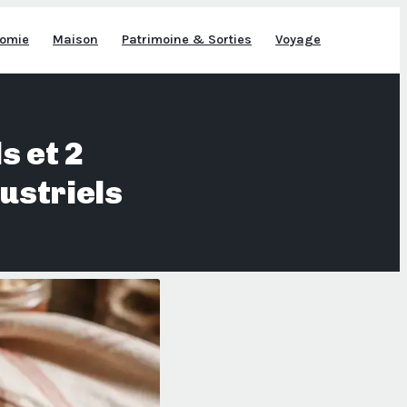
omie
Maison
Patrimoine & Sorties
Voyage
s et 2
ustriels