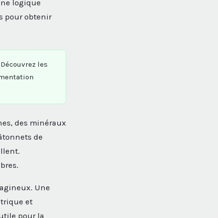
une logique
s pour obtenir
Découvrez les
imentation
mines, des minéraux
bâtonnets de
llent.
ibres.
léagineux. Une
trique et
tile pour la