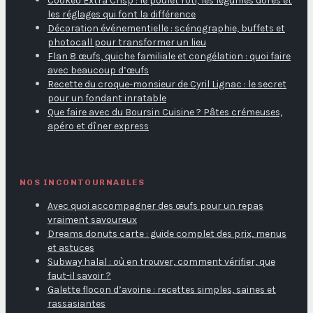
Cookeo Extra Crisp : le poulet rôti, les légumes dorés et
les réglages qui font la différence
Décoration événementielle : scénographie, buffets et
photocall pour transformer un lieu
Flan 8 œufs, quiche familiale et congélation : quoi faire
avec beaucoup d’œufs
Recette du croque-monsieur de Cyril Lignac : le secret
pour un fondant inratable
Que faire avec du Boursin Cuisine ? Pâtes crémeuses,
apéro et dîner express
NOS INCONTOURNABLES
Avec quoi accompagner des œufs pour un repas
vraiment savoureux
Dreams donuts carte : guide complet des prix, menus
et astuces
Subway halal : où en trouver, comment vérifier, que
faut-il savoir ?
Galette flocon d’avoine : recettes simples, saines et
rassasiantes