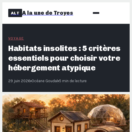
A la une de Troyes
ALT
VOYAGE
Habitats insolites : 5 critères
essentiels pour choisir votre
hébergement atypique
29 juin 2026
Océane Goudal
5 min de lecture
·
·