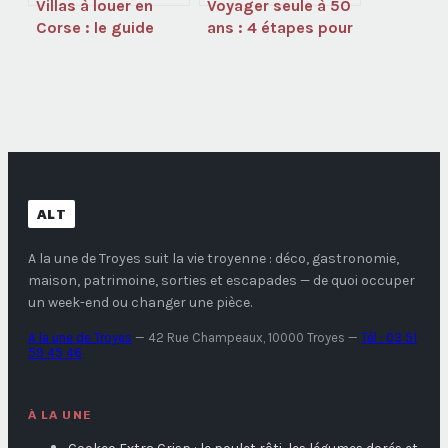
Villas à louer en
Voyager seule à 50
Corse : le guide
ans : 4 étapes pour
pour choisir votre
transformer
séjour d’exception
l’appréhension en
liberté
ALT
A la une de Troyes
suit la vie troyenne : déco, gastronomie,
maison, patrimoine, sorties et escapades — de quoi occuper
un week-end ou changer une pièce.
A la une de Troyes
—
42 Rue Champeaux, 10000 Troyes
—
Tél : 03 51
59 45 46
À LA UNE