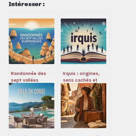
Intéresser :
Randonnée des
Irquis : origines,
sept vallées
sens cachés et
suspendues au
usages
portugal : guide
contemporains
complet pour en
profiter