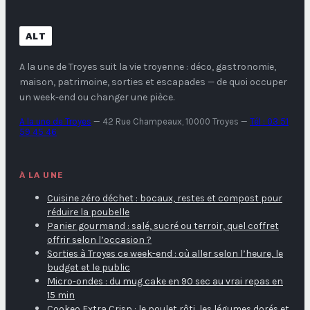
ALT
A la une de Troyes
suit la vie troyenne : déco, gastronomie,
maison, patrimoine, sorties et escapades — de quoi occuper
un week-end ou changer une pièce.
A la une de Troyes
—
42 Rue Champeaux, 10000 Troyes
—
Tél : 03 51
59 45 46
À LA UNE
Cuisine zéro déchet : bocaux, restes et compost pour
réduire la poubelle
Panier gourmand : salé, sucré ou terroir, quel coffret
offrir selon l’occasion ?
Sorties à Troyes ce week-end : où aller selon l’heure, le
budget et le public
Micro-ondes : du mug cake en 90 sec au vrai repas en
15 min
Cookeo Extra Crisp : le poulet rôti, les légumes dorés et