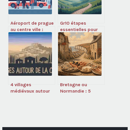
Aéroport de prague
Gr10 étapes
au centre ville :
essentielles pour
tous les moyens
préparer et réussir
pour s’y rendre
votre traversée
4 villages
Bretagne ou
médiévaux autour
Normandie : 5
de La Ciotat :
critères pour
escapades
trancher entre ces
authentiques à
deux terres de
moins de 20 km
caractère