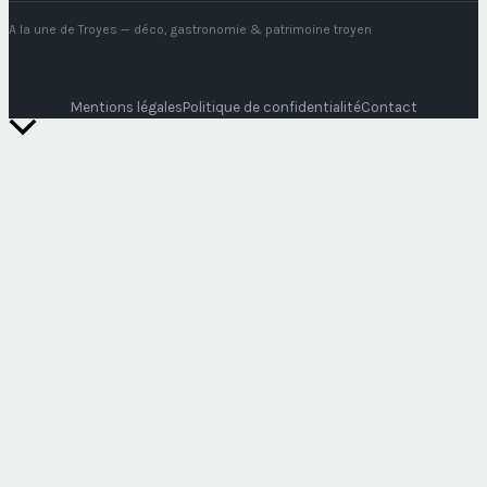
A la une de Troyes
— déco, gastronomie & patrimoine troyen
Mentions légales
Politique de confidentialité
Contact
Retour
en
haut