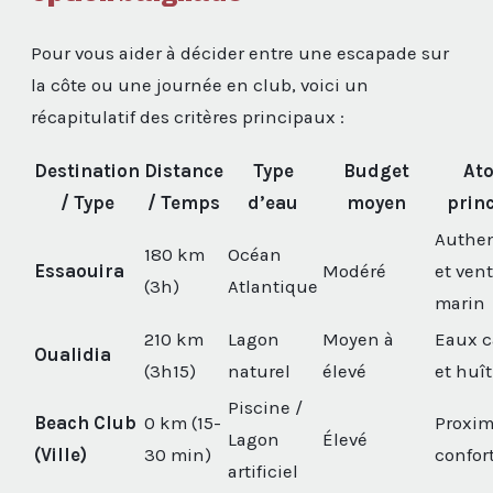
Pour vous aider à décider entre une escapade sur
la côte ou une journée en club, voici un
récapitulatif des critères principaux :
Destination
Distance
Type
Budget
At
/ Type
/ Temps
d’eau
moyen
prin
Authen
180 km
Océan
Essaouira
Modéré
et vent
(3h)
Atlantique
marin
210 km
Lagon
Moyen à
Eaux 
Oualidia
(3h15)
naturel
élevé
et huît
Piscine /
Beach Club
0 km (15-
Proxim
Lagon
Élevé
(Ville)
30 min)
confor
artificiel