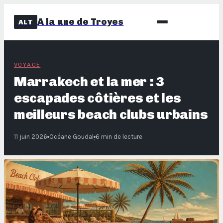
A la une de Troyes
ALT
VOYAGE
Marrakech et la mer : 3
escapades côtières et les
meilleurs beach clubs urbains
11 juin 2026
Océane Goudal
6 min de lecture
·
·