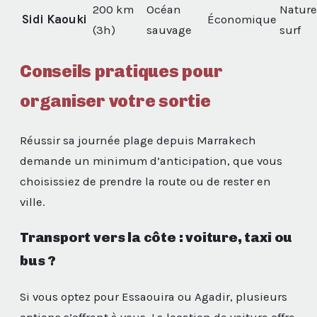
200 km
Océan
Nature
Sidi Kaouki
Économique
(3h)
sauvage
surf
Conseils pratiques pour
organiser votre sortie
Réussir sa journée plage depuis Marrakech
demande un minimum d’anticipation, que vous
choisissiez de prendre la route ou de rester en
ville.
Transport vers la côte : voiture, taxi ou
bus ?
Si vous optez pour Essaouira ou Agadir, plusieurs