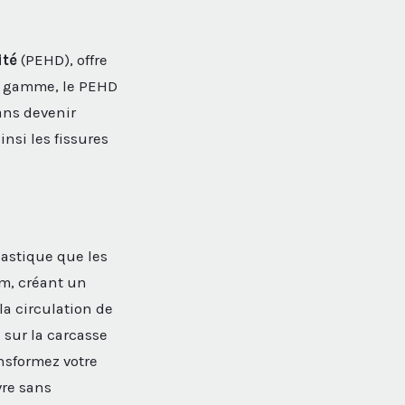
ité
(PEHD), offre
de gamme, le PEHD
ans devenir
insi les fissures
lastique que les
m, créant un
la circulation de
 sur la carcasse
nsformez votre
vre sans