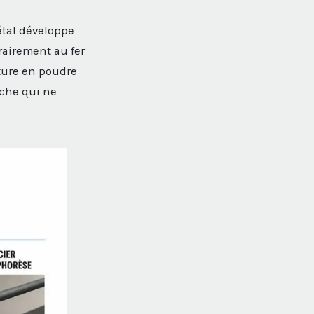
étal développe
rairement au fer
nture en poudre
nche qui ne