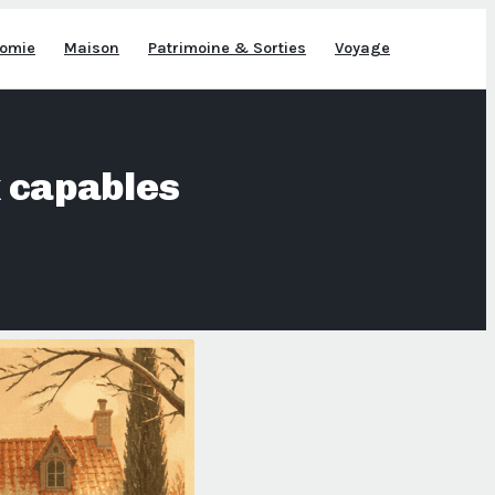
omie
Maison
Patrimoine & Sorties
Voyage
x capables