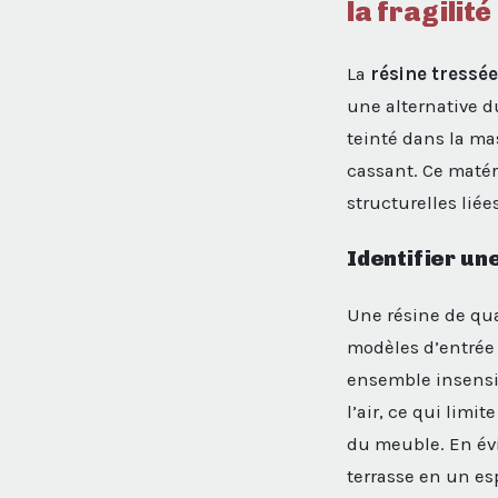
la fragilité
La
résine tressée
une alternative d
teinté dans la ma
cassant. Ce matéri
structurelles liée
Identifier un
Une résine de qua
modèles d’entrée 
ensemble insensib
l’air, ce qui limi
du meuble. En évi
terrasse en un es