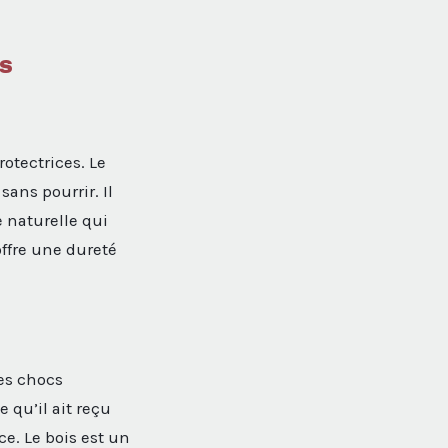
is
otectrices. Le
ans pourrir. Il
 naturelle qui
offre une dureté
des chocs
 qu’il ait reçu
ce. Le bois est un