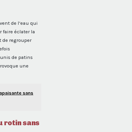
ent de l’eau qui
faire éclater la
t de regrouper
efois
munis de patins
 provoque une
 apaisante sans
u rotin sans