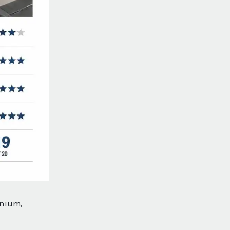
inium,