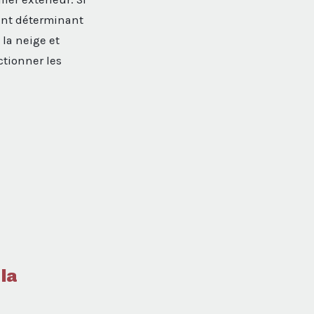
ient déterminant
 la neige et
ctionner les
 la