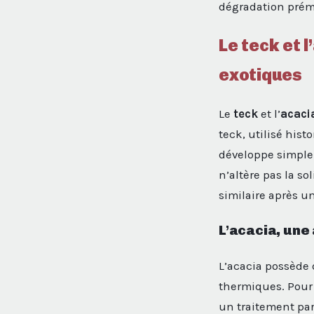
dégradation prém
Le teck et l
exotiques
Le
teck
et l’
acaci
teck, utilisé his
développe simplem
n’altère pas la so
similaire après u
L’acacia, une
L’acacia possède 
thermiques. Pour q
un traitement par