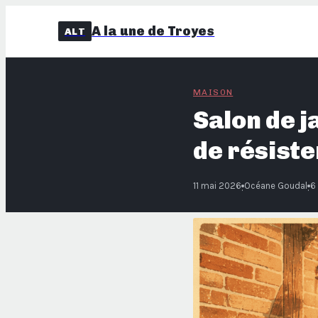
A la une de Troyes
ALT
MAISON
Salon de j
de résiste
11 mai 2026
Océane Goudal
6
·
·