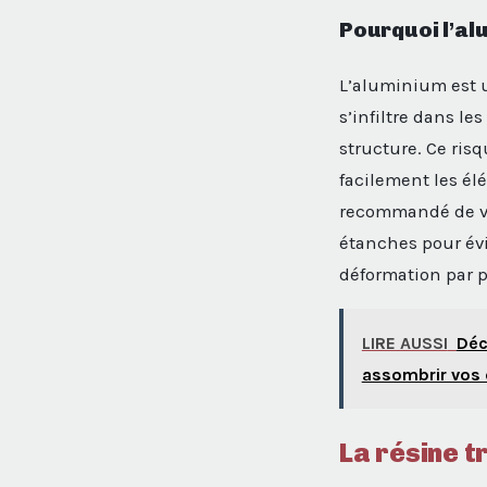
Pourquoi l’alu
L’aluminium est u
s’infiltre dans le
structure. Ce ris
facilement les élé
recommandé de vér
étanches pour évi
déformation par p
LIRE AUSSI
Déc
assombrir vos
La résine t