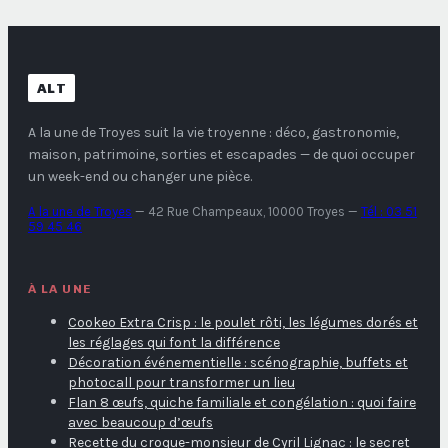
ALT
A la une de Troyes
suit la vie troyenne : déco, gastronomie,
maison, patrimoine, sorties et escapades — de quoi occuper
un week-end ou changer une pièce.
A la une de Troyes
—
42 Rue Champeaux, 10000 Troyes
—
Tél : 03 51
59 45 46
À LA UNE
Cookeo Extra Crisp : le poulet rôti, les légumes dorés et
les réglages qui font la différence
Décoration événementielle : scénographie, buffets et
photocall pour transformer un lieu
Flan 8 œufs, quiche familiale et congélation : quoi faire
avec beaucoup d’œufs
Recette du croque-monsieur de Cyril Lignac : le secret