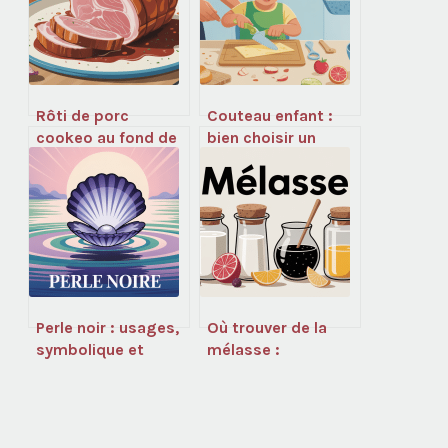
Rôti de porc
Couteau enfant :
cookeo au fond de
bien choisir un
veau moelleux et
couteau sécurisé et
savoureux
éducatif
Perle noir : usages,
Où trouver de la
symbolique et
mélasse :
secrets d’une
adresses, conseils
pierre intrigante
et alternatives
utiles