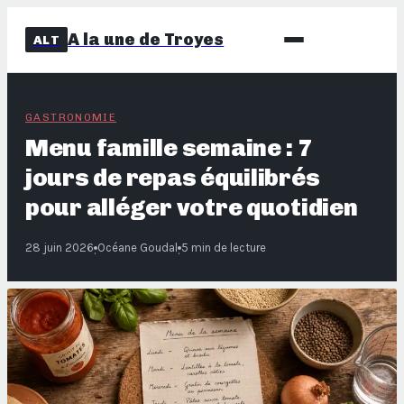
A la une de Troyes
ALT
GASTRONOMIE
Menu famille semaine : 7
jours de repas équilibrés
pour alléger votre quotidien
28 juin 2026
Océane Goudal
5 min de lecture
·
·