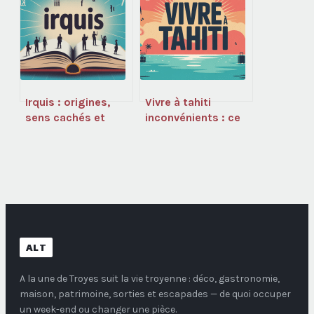
complet pour en
profiter
Irquis : origines,
Vivre à tahiti
sens cachés et
inconvénients : ce
usages
qu’il faut vraiment
contemporains
savoir avant de
partir
ALT
A la une de Troyes
suit la vie troyenne : déco, gastronomie,
maison, patrimoine, sorties et escapades — de quoi occuper
un week-end ou changer une pièce.