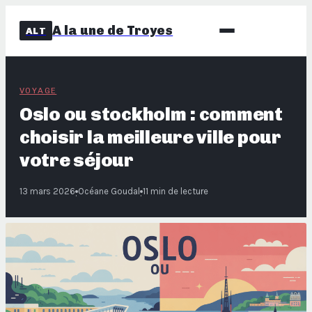
A la une de Troyes
ALT
VOYAGE
Oslo ou stockholm : comment
choisir la meilleure ville pour
votre séjour
13 mars 2026
Océane Goudal
11 min de lecture
·
·