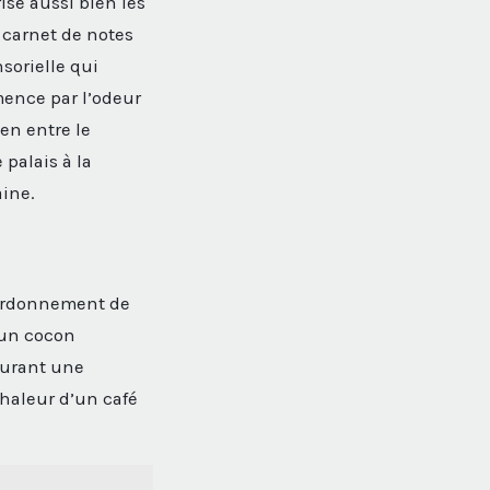
ise aussi bien les
 carnet de notes
sorielle qui
ence par l’odeur
en entre le
 palais à la
ine.
ourdonnement de
 un cocon
ssurant une
chaleur d’un café