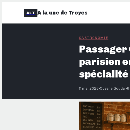
A la une de Troyes
ALT
GASTRONOMIE
Passager C
parisien e
spécialité
11 mai 2026
Océane Goudal
6
·
·