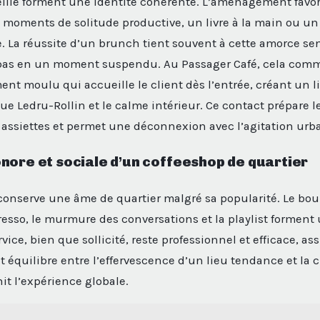
eillé forment une identité cohérente. L’aménagement favor
moments de solitude productive, un livre à la main ou un
le. La réussite d’un brunch tient souvent à cette amorce sen
pas en un moment suspendu. Au Passager Café, cela comm
ent moulu qui accueille le client dès l’entrée, créant un li
e Ledru-Rollin et le calme intérieur. Ce contact prépare le
ssiettes et permet une déconnexion avec l’agitation urba
nore et sociale d’un coffeeshop de quartier
 conserve une âme de quartier malgré sa popularité. Le b
esso, le murmure des conversations et la playlist forment
vice, bien que sollicité, reste professionnel et efficace, a
et équilibre entre l’effervescence d’un lieu tendance et la 
it l’expérience globale.