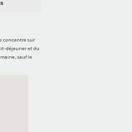
es
se concentre sur
tit-déjeuner et du
emaine, sauf le