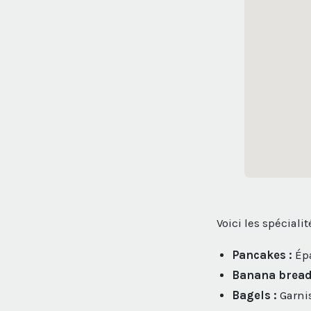
Voici les spécial
Pancakes :
Épa
Banana bread
Bagels :
Garni