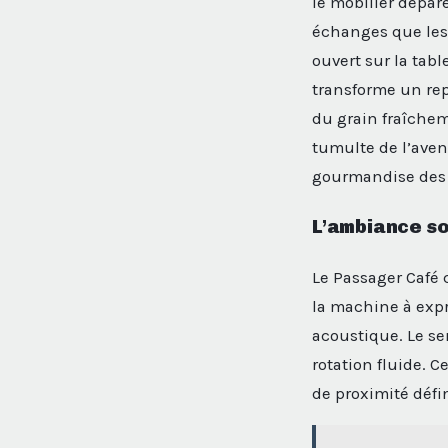
le mobilier dépar
échanges que les 
ouvert sur la tab
transforme un re
du grain fraîchem
tumulte de l’avenu
gourmandise des a
L’ambiance so
Le Passager Café
la machine à expr
acoustique. Le ser
rotation fluide. C
de proximité défin