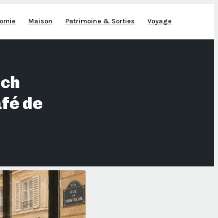
omie
Maison
Patrimoine & Sorties
Voyage
nch
afé de