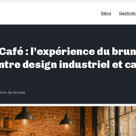
Déco
Gastron
afé : l’expérience du bru
ntre design industriel et c
 min de lecture