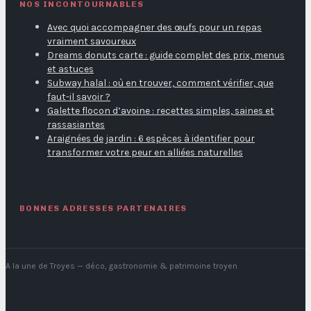
NOS INCONTOURNABLES
Avec quoi accompagner des œufs pour un repas
vraiment savoureux
Dreams donuts carte : guide complet des prix, menus
et astuces
Subway halal : où en trouver, comment vérifier, que
faut-il savoir ?
Galette flocon d’avoine : recettes simples, saines et
rassasiantes
Araignées de jardin : 6 espèces à identifier pour
transformer votre peur en alliées naturelles
BONNES ADRESSES PARTENAIRES
A la une de Troyes
— déco, gastronomie & patrimoine troyen