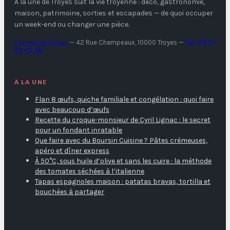
A la une de Troyes
suit la vie troyenne : déco, gastronomie,
maison, patrimoine, sorties et escapades — de quoi occuper
un week-end ou changer une pièce.
A la une de Troyes
—
42 Rue Champeaux, 10000 Troyes
—
Tél : 03 51
59 45 46
À LA UNE
Flan 8 œufs, quiche familiale et congélation : quoi faire
avec beaucoup d’œufs
Recette du croque-monsieur de Cyril Lignac : le secret
pour un fondant inratable
Que faire avec du Boursin Cuisine ? Pâtes crémeuses,
apéro et dîner express
À 50°C, sous huile d’olive et sans les cuire : la méthode
des tomates séchées à l’italienne
Tapas espagnoles maison : patatas bravas, tortilla et
bouchées à partager