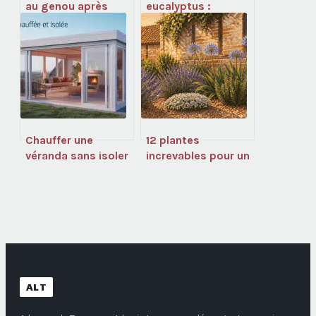
au genou après
eucalyptus :
prothèse : que
usages, efficacité
faut-il comprendre
et précautions à
?
connaître
Chauffer une
12 plantes
véranda sans isoler
increvables pour un
le sol : l’erreur qui
jardin plein soleil
ruine votre facture
sans arrosage
de chauffage
ALT