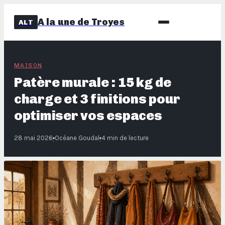
A la une de Troyes
ALT
MAISON
Patère murale : 15 kg de
charge et 3 finitions pour
optimiser vos espaces
28 mai 2026
Océane Goudal
4 min de lecture
·
·