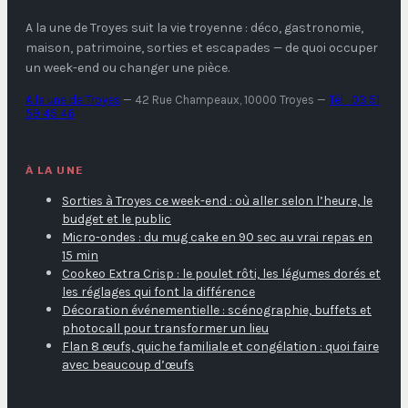
A la une de Troyes
suit la vie troyenne : déco, gastronomie,
maison, patrimoine, sorties et escapades — de quoi occuper
un week-end ou changer une pièce.
A la une de Troyes
—
42 Rue Champeaux, 10000 Troyes
—
Tél : 03 51
59 45 46
À LA UNE
Sorties à Troyes ce week-end : où aller selon l’heure, le
budget et le public
Micro-ondes : du mug cake en 90 sec au vrai repas en
15 min
Cookeo Extra Crisp : le poulet rôti, les légumes dorés et
les réglages qui font la différence
Décoration événementielle : scénographie, buffets et
photocall pour transformer un lieu
Flan 8 œufs, quiche familiale et congélation : quoi faire
avec beaucoup d’œufs