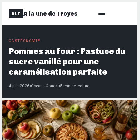
A la une de Troyes
ALT
GASTRONOMIE
Pommes au four : l’astuce du
sucre vanillé pour une
caramélisation parfaite
4 juin 2026
Océane Goudal
5 min de lecture
·
·