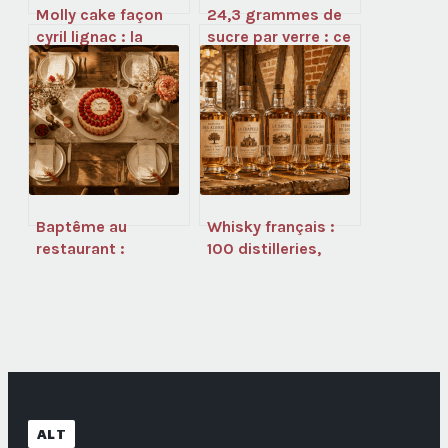
Molly cake façon
24,3 grammes de
cyril lignac : la
sucre par verre : ce
recette moelleuse
que votre vin rouge
inratable
cache vraiment
Baptême au
Whisky français :
restaurant :
100 distilleries,
comment concilier
terroirs uniques et
convivialité, budget
révolution du goût
maîtrisé et
sérénité totale ?
ALT