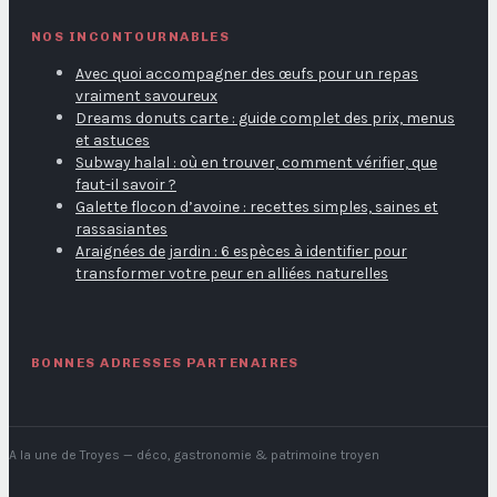
NOS INCONTOURNABLES
Avec quoi accompagner des œufs pour un repas
vraiment savoureux
Dreams donuts carte : guide complet des prix, menus
et astuces
Subway halal : où en trouver, comment vérifier, que
faut-il savoir ?
Galette flocon d’avoine : recettes simples, saines et
rassasiantes
Araignées de jardin : 6 espèces à identifier pour
transformer votre peur en alliées naturelles
BONNES ADRESSES PARTENAIRES
A la une de Troyes
— déco, gastronomie & patrimoine troyen