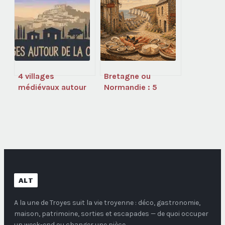
pour s’y rendre
votre traversée
4 villages
Bretagne ou
médiévaux autour
Normandie : 5
de La Ciotat :
critères pour
escapades
trancher entre ces
authentiques à
deux terres de
moins de 20 km
caractère
ALT
A la une de Troyes
suit la vie troyenne : déco, gastronomie,
maison, patrimoine, sorties et escapades — de quoi occuper
un week-end ou changer une pièce.