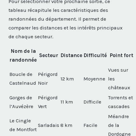
Pour sélectionner votre prochaine sortie, ce
tableau récapitule les caractéristiques des
randonnées du département. Il permet de
comparer les distances et les intérêts principaux
de chaque secteur.
Nom de la
Secteur
Distance
Difficulté
Point fort
randonnée
Vues sur
Boucle de
Périgord
12 km
Moyenne
les
Castelnaud
Noir
châteaux
Gorges de
Périgord
Torrents et
11 km
Difficile
l’Auvézère
Vert
cascades
Méandre
Le Cingle
Sarladais
8 km
Facile
de la
de Montfort
Dordogne