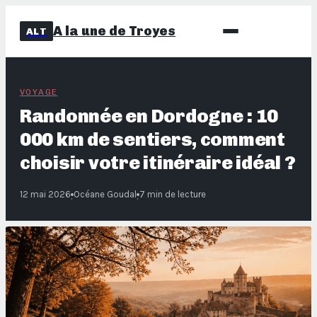
A la une de Troyes
ALT
VOYAGE
Randonnée en Dordogne : 10
000 km de sentiers, comment
choisir votre itinéraire idéal ?
12 mai 2026
Océane Goudal
7 min de lecture
·
·