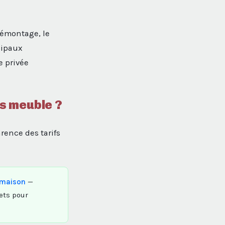
 démontage, le
cipaux
e privée
s meuble ?
rence des tarifs
comaison
—
ets pour