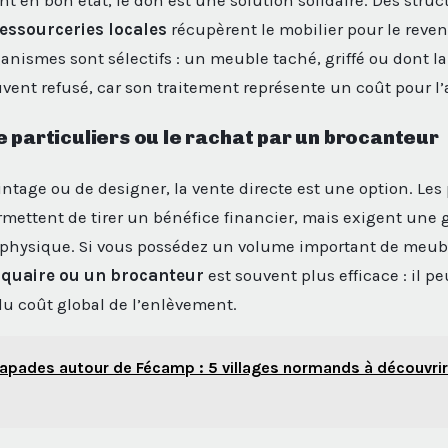
nt en bon état, le don est une solution solidaire. Des str
essourceries locales
récupèrent le mobilier pour le reven
anismes sont sélectifs : un meuble taché, griffé ou dont la
uvent refusé, car son traitement représente un coût pour l’
e particuliers ou le rachat par un brocanteur
intage ou de designer, la vente directe est une option. Les
ettent de tirer un bénéfice financier, mais exigent une 
t physique. Si vous possédez un volume important de meub
iquaire ou un brocanteur
est souvent plus efficace : il pe
du coût global de l’enlèvement.
apades autour de Fécamp : 5 villages normands à découvrir 