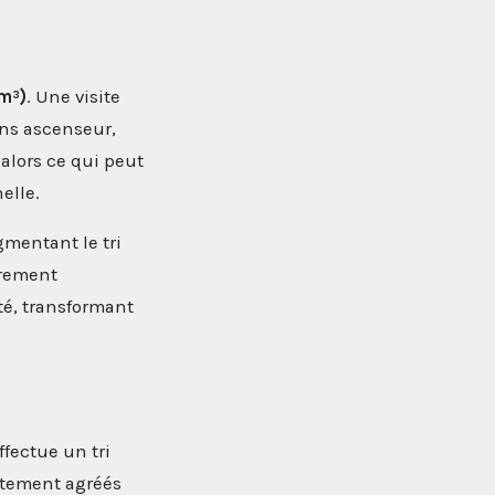
m³)
. Une visite
ans ascenseur,
 alors ce qui peut
elle.
gmentant le tri
brement
té, transformant
ffectue un tri
aitement agréés