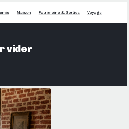
omie
Maison
Patrimoine & Sorties
Voyage
r vider