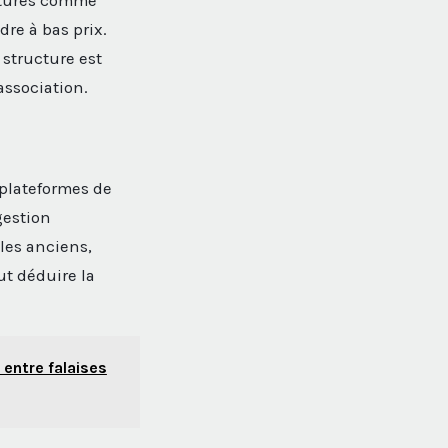
uctures comme
dre à bas prix.
 structure est
association.
 plateformes de
gestion
les anciens,
ut déduire la
entre falaises