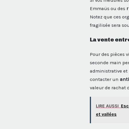
Si vos meubles so
Emmaüs ou des
r
Notez que ces org
fragilisée sera so
La vente entr
Pour des pièces v
seconde main perm
administrative e
contacter un
ant
valeur de rachat 
LIRE AUSSI
Esc
et vallées