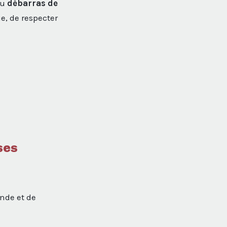
du
débarras de
e, de respecter
ses
ande et de