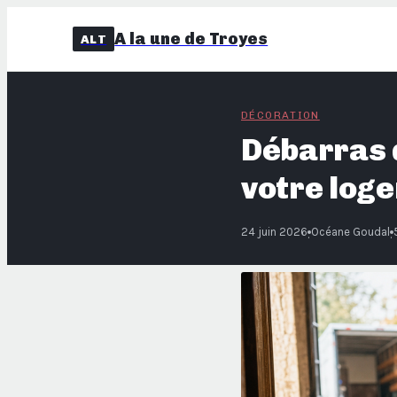
A la une de Troyes
ALT
DÉCORATION
Débarras d
votre loge
24 juin 2026
Océane Goudal
·
·