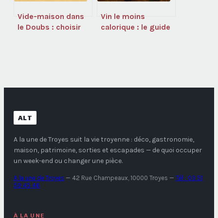
Vide-maison dans
Vin le moins
le Doubs : choisir
calorique : le guide
entre vente privée
pour choisir vos
et débarras
bouteilles sans
professionnel
sacrifier votre ligne
ALT
A la une de Troyes
suit la vie troyenne : déco, gastronomie,
maison, patrimoine, sorties et escapades — de quoi occuper
un week-end ou changer une pièce.
A la une de Troyes
—
42 Rue Champeaux, 10000 Troyes
—
Tél : 03 51
59 45 46
À LA UNE