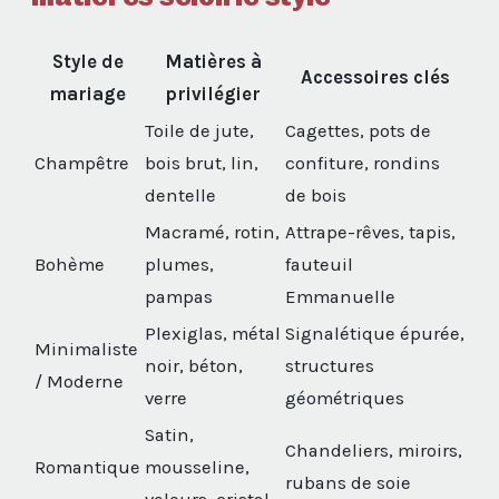
Style de
Matières à
Accessoires clés
mariage
privilégier
Toile de jute,
Cagettes, pots de
Champêtre
bois brut, lin,
confiture, rondins
dentelle
de bois
Macramé, rotin,
Attrape-rêves, tapis,
Bohème
plumes,
fauteuil
pampas
Emmanuelle
Plexiglas, métal
Signalétique épurée,
Minimaliste
noir, béton,
structures
/ Moderne
verre
géométriques
Satin,
Chandeliers, miroirs,
Romantique
mousseline,
rubans de soie