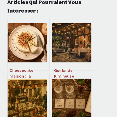
Articles Qui Pourraient Vous
Intéresser :
Cheesecake
Guirlande
maison : la
lumineuse
méthode infaillible
extérieure : 3
pour une texture
règles d’or pour
onctueuse
choisir l’étanchéité
et éviter les pannes