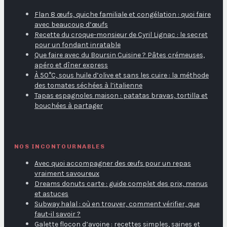
Flan 8 œufs, quiche familiale et congélation : quoi faire
avec beaucoup d’œufs
Recette du croque-monsieur de Cyril Lignac : le secret
pour un fondant inratable
Que faire avec du Boursin Cuisine ? Pâtes crémeuses,
apéro et dîner express
À 50°C, sous huile d’olive et sans les cuire : la méthode
des tomates séchées à l’italienne
Tapas espagnoles maison : patatas bravas, tortilla et
bouchées à partager
NOS INCONTOURNABLES
Avec quoi accompagner des œufs pour un repas
vraiment savoureux
Dreams donuts carte : guide complet des prix, menus
et astuces
Subway halal : où en trouver, comment vérifier, que
faut-il savoir ?
Galette flocon d’avoine : recettes simples, saines et