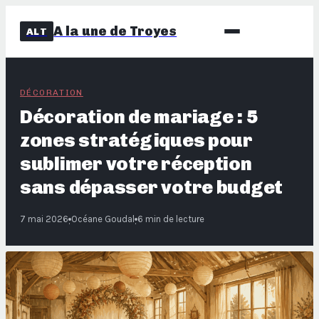
A la une de Troyes
ALT
DÉCORATION
Décoration de mariage : 5
zones stratégiques pour
sublimer votre réception
sans dépasser votre budget
7 mai 2026
Océane Goudal
6 min de lecture
·
·