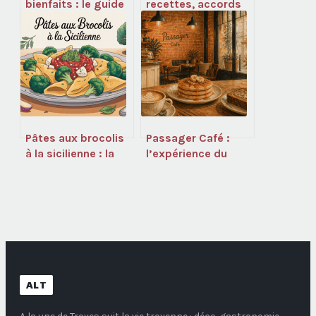
bienfaits : le guide
recettes, accords
complet pour bien
et secrets d’un
l’utiliser
apéritif iconique
Pâtes aux brocolis
Passager Café :
à la sicilienne : la
l’expérience du
recette familiale à
brunch parisien
connaître
entre design
industriel et café
de spécialité
ALT