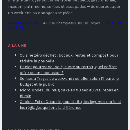
A la une de Troyes
suit la vie troyenne : déco, gastronomie,
maison, patrimoine, sorties et escapades — de quoi occuper
un week-end ou changer une pièce.
A la une de Troyes
—
42 Rue Champeaux, 10000 Troyes
—
Tél : 03 51
59 45 46
À LA UNE
Cuisine zéro déchet : bocaux, restes et compost pour
réduire la poubelle
Panier gourmand : salé, sucré ou terroir, quel coffret
offrir selon l’occasion ?
Sorties à Troyes ce week-end : où aller selon l’heure, le
budget et le public
Micro-ondes : du mug cake en 90 sec au vrai repas en
15 min
Cookeo Extra Crisp : le poulet rôti, les légumes dorés et
les réglages qui font la différence