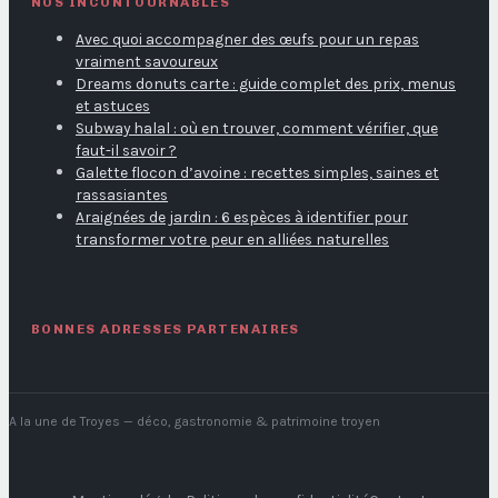
NOS INCONTOURNABLES
Avec quoi accompagner des œufs pour un repas
vraiment savoureux
Dreams donuts carte : guide complet des prix, menus
et astuces
Subway halal : où en trouver, comment vérifier, que
faut-il savoir ?
Galette flocon d’avoine : recettes simples, saines et
rassasiantes
Araignées de jardin : 6 espèces à identifier pour
transformer votre peur en alliées naturelles
BONNES ADRESSES PARTENAIRES
A la une de Troyes
— déco, gastronomie & patrimoine troyen