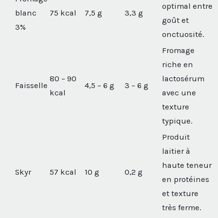
optimal entre
blanc
75 kcal
7,5 g
3,3 g
goût et
3%
onctuosité.
Fromage
riche en
80 – 90
lactosérum
Faisselle
4,5 – 6 g
3 – 6 g
kcal
avec une
texture
typique.
Produit
laitier à
haute teneur
Skyr
57 kcal
10 g
0,2 g
en protéines
et texture
très ferme.