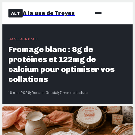
A la une de Troyes
ALT
GASTRONOMIE
Fromage blanc : 8g de
protéines et 122mg de
calcium pour optimiser vos
collations
16 mai 2026
Océane Goudal
7 min de lecture
·
·