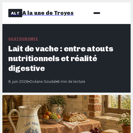
A la une de Troyes
ALT
GASTRONOMIE
Lait de vache : entre atouts
nutritionnels et réalité
digestive
8 juin 2026
Océane Goudal
6 min de lecture
·
·