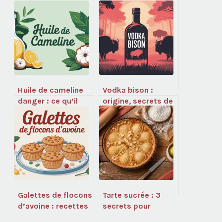
Huile de cameline
Vodka bison :
danger : ce qu’il
origine, secrets de
faut vraiment
fabrication et art
savoir avant d’en
de la dégustation
consommer
Galettes de flocons
Tarte sucrée : 3
d’avoine : recettes
secrets pour
faciles, saines et
réussir sa pâte et