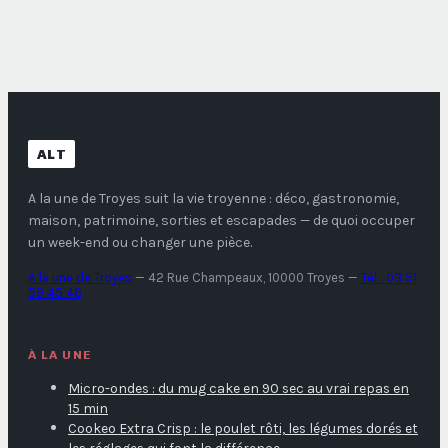
vraiment
nos recettes de
gourmandes
saison
ALT
A la une de Troyes
suit la vie troyenne : déco, gastronomie,
maison, patrimoine, sorties et escapades — de quoi occuper
un week-end ou changer une pièce.
A la une de Troyes
—
42 Rue Champeaux, 10000 Troyes
—
Tél : 03 51
59 45 46
À LA UNE
Micro-ondes : du mug cake en 90 sec au vrai repas en
15 min
Cookeo Extra Crisp : le poulet rôti, les légumes dorés et