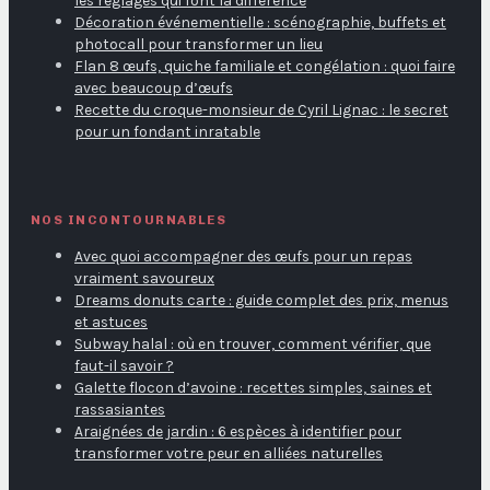
les réglages qui font la différence
Décoration événementielle : scénographie, buffets et
photocall pour transformer un lieu
Flan 8 œufs, quiche familiale et congélation : quoi faire
avec beaucoup d’œufs
Recette du croque-monsieur de Cyril Lignac : le secret
pour un fondant inratable
NOS INCONTOURNABLES
Avec quoi accompagner des œufs pour un repas
vraiment savoureux
Dreams donuts carte : guide complet des prix, menus
et astuces
Subway halal : où en trouver, comment vérifier, que
faut-il savoir ?
Galette flocon d’avoine : recettes simples, saines et
rassasiantes
Araignées de jardin : 6 espèces à identifier pour
transformer votre peur en alliées naturelles