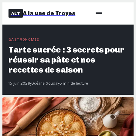
A la une de Troyes
ALT
GASTRONOMIE
Tarte sucrée : 3 secrets pour
réussir sa pâte et nos
recettes de saison
15 juin 2026
Océane Goudal
5 min de lecture
·
·