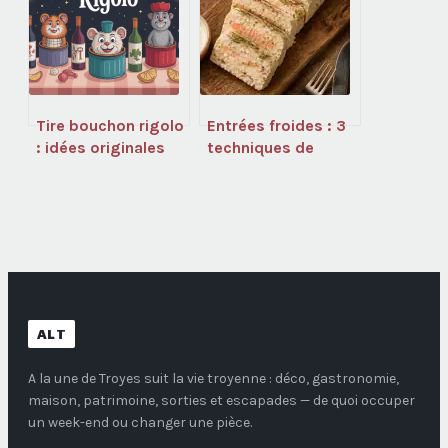
Tire bouchon rigolo
Entrées froides : 3
: idées originales
techniques de
pour ouvrir vos
conservation et une
bouteilles avec
recette de terrine
humour
marine pour réussir
vos réceptions
ALT
A la une de Troyes
suit la vie troyenne : déco, gastronomie,
maison, patrimoine, sorties et escapades — de quoi occuper
un week-end ou changer une pièce.