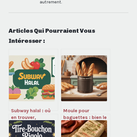
autrement.
Articles Qui Pourraient Vous
Intéresser :
Subway halal : où
Moule pour
en trouver,
baguettes : bien le
comment vérifier,
choisir et l’utiliser
que faut-il savoir ?
comme un pro