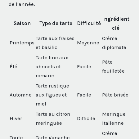
de l’année.
Ingrédient
Saison
Type de tarte
Difficulté
clé
Tarte aux fraises
Crème
Printemps
Moyenne
et basilic
diplomate
Tarte fine aux
Pâte
Été
abricots et
Facile
feuilletée
romarin
Tarte rustique
Automne
aux figues et
Facile
Pâte brisée
miel
Tarte au citron
Meringue
Hiver
Difficile
meringuée
italienne
Crème
Toute
Tarte ganache