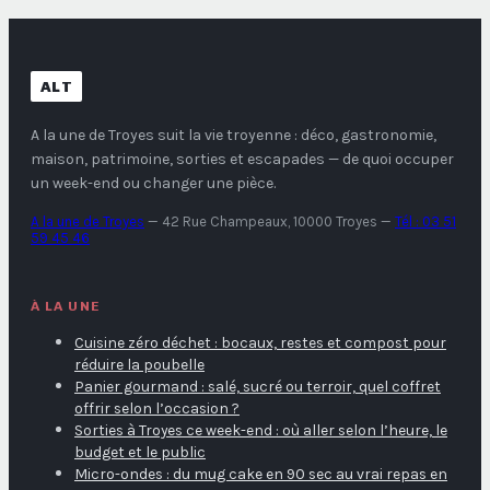
ALT
A la une de Troyes
suit la vie troyenne : déco, gastronomie,
maison, patrimoine, sorties et escapades — de quoi occuper
un week-end ou changer une pièce.
A la une de Troyes
—
42 Rue Champeaux, 10000 Troyes
—
Tél : 03 51
59 45 46
À LA UNE
Cuisine zéro déchet : bocaux, restes et compost pour
réduire la poubelle
Panier gourmand : salé, sucré ou terroir, quel coffret
offrir selon l’occasion ?
Sorties à Troyes ce week-end : où aller selon l’heure, le
budget et le public
Micro-ondes : du mug cake en 90 sec au vrai repas en