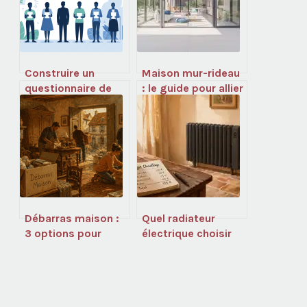
Construire un
Maison mur-rideau
questionnaire de
: le guide pour allier
psychologie fiable :
transparence
méthodes,
totale et
exemples et limites
performance
thermique
Débarras maison :
Quel radiateur
3 options pour
électrique choisir
vider un logement
selon votre budget
sans stress
: comparatif des
prix et
technologies