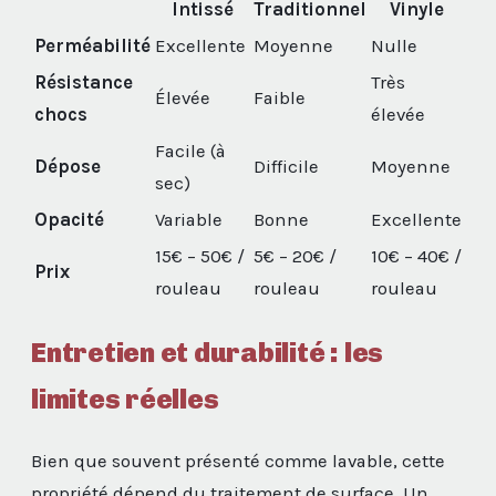
Intissé
Traditionnel
Vinyle
Perméabilité
Excellente
Moyenne
Nulle
Résistance
Très
Élevée
Faible
chocs
élevée
Facile (à
Dépose
Difficile
Moyenne
sec)
Opacité
Variable
Bonne
Excellente
15€ – 50€ /
5€ – 20€ /
10€ – 40€ /
Prix
rouleau
rouleau
rouleau
Entretien et durabilité : les
limites réelles
Bien que souvent présenté comme lavable, cette
propriété dépend du traitement de surface. Un