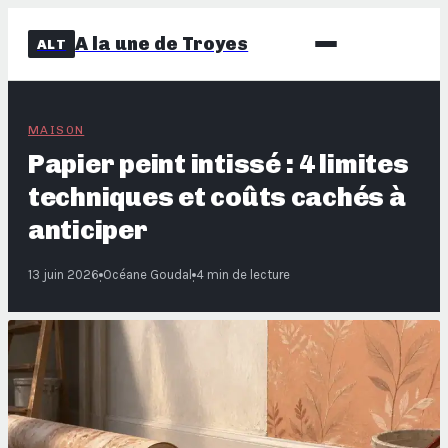
A la une de Troyes
ALT
MAISON
Papier peint intissé : 4 limites
techniques et coûts cachés à
anticiper
13 juin 2026
Océane Goudal
4 min de lecture
·
·