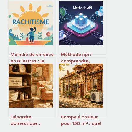
Maladie de carence
Méthode api :
en 8 lettres : la
comprendre,
réponse et tout ce
concevoir et
qu’il faut savoir
sécuriser vos
interfaces pas à
pas
Désordre
Pompe à chaleur
domestique :
pour 150 m² : quel
pourquoi l’aide au
budget prévoir et