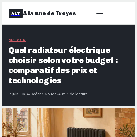
A la une de Troyes
ALT
MAISON
Quel radiateur électrique
choisir selon votre budget :
comparatif des prix et
technologies
2 juin 2026
Océane Goudal
6 min de lecture
·
·