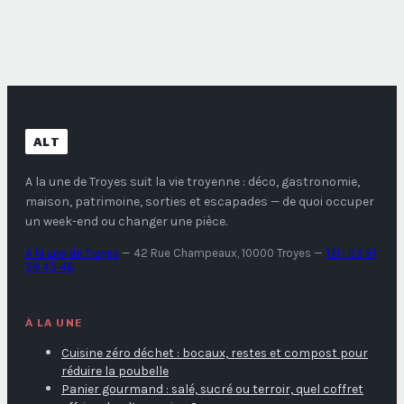
rangement est
comment
votre meilleur levier
optimiser vos aides
contre la charge
?
mentale
ALT
A la une de Troyes
suit la vie troyenne : déco, gastronomie,
maison, patrimoine, sorties et escapades — de quoi occuper
un week-end ou changer une pièce.
A la une de Troyes
—
42 Rue Champeaux, 10000 Troyes
—
Tél : 03 51
59 45 46
À LA UNE
Cuisine zéro déchet : bocaux, restes et compost pour
réduire la poubelle
Panier gourmand : salé, sucré ou terroir, quel coffret