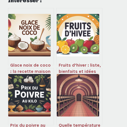
Intéresser :
Glace noix de coco
Fruits d’hiver : liste,
: la recette maison
bienfaits et idées
crémeuse et
pour bien les
parfumée
choisir
Prix du poivre au
Quelle température