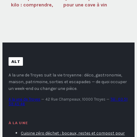
kilo : comprendre,
pour une cave à vin
comparer et bien
idéale selon vos
acheter
besoins
ALT
A la une de Troyes
suit la vie troyenne : déco, gastronomie,
maison, patrimoine, sorties et escapades — de quoi occuper
un week-end ou changer une pièce.
A la une de Troyes
—
42 Rue Champeaux, 10000 Troyes
—
Tél : 03 51
59 45 46
À LA UNE
Cuisine zéro déchet : bocaux, restes et compost pour