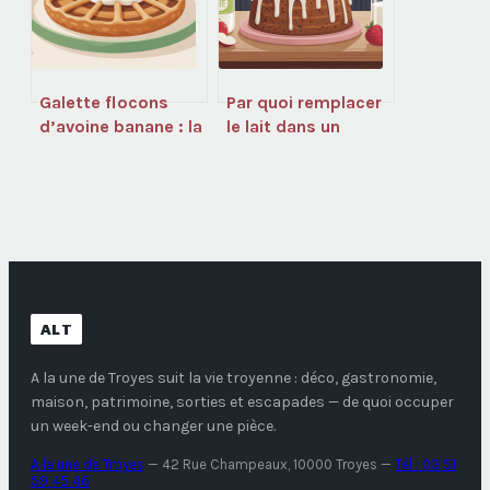
Galette flocons
Par quoi remplacer
d’avoine banane : la
le lait dans un
recette saine et
gâteau sans
rapide à adopter
changer le goût
ALT
A la une de Troyes
suit la vie troyenne : déco, gastronomie,
maison, patrimoine, sorties et escapades — de quoi occuper
un week-end ou changer une pièce.
A la une de Troyes
—
42 Rue Champeaux, 10000 Troyes
—
Tél : 03 51
59 45 46