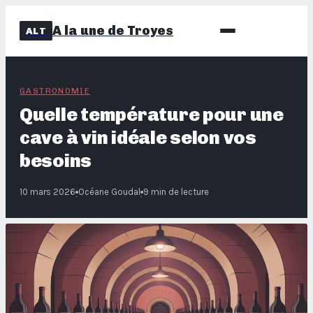
A la une de Troyes
ALT
GASTRONOMIE
Quelle température pour une
cave à vin idéale selon vos
besoins
10 mars 2026
Océane Goudal
9 min de lecture
·
·