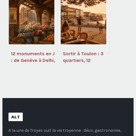
français aujourd’hui
et l’utiliser
efficacement
12 monuments en J
Sortir à Toulon : 3
: de Genève à Delhi,
quartiers, 12
les sites
adresses et les
incontournables
codes pour réussir
pour gagner vos
vos soirées
quiz
ALT
A la une de Troyes
suit la vie troyenne : déco, gastronomie,