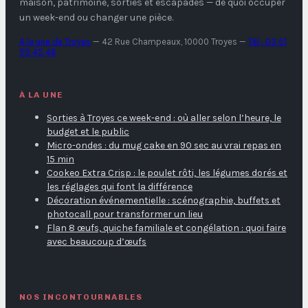
maison, patrimoine, sorties et escapades — de quoi occuper
un week-end ou changer une pièce.
A la une de Troyes
—
42 Rue Champeaux, 10000 Troyes
—
Tél : 03 51
59 45 46
À LA UNE
Sorties à Troyes ce week-end : où aller selon l’heure, le
budget et le public
Micro-ondes : du mug cake en 90 sec au vrai repas en
15 min
Cookeo Extra Crisp : le poulet rôti, les légumes dorés et
les réglages qui font la différence
Décoration événementielle : scénographie, buffets et
photocall pour transformer un lieu
Flan 8 œufs, quiche familiale et congélation : quoi faire
avec beaucoup d’œufs
NOS INCONTOURNABLES