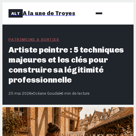
A la une de Troyes
ALT
PATRIMOINE & SORTIES
Artiste peintre : 5 techniques
majeures et les clés pour
construire sa légitimité
professionnelle
25 mai 2026
Océane Goudal
6 min de lecture
·
·