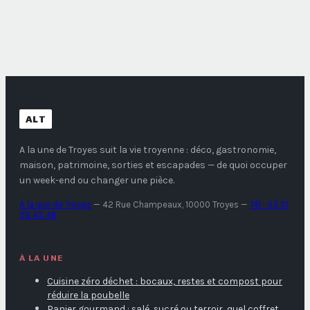
km de sentiers,
quartiers et
comment choisir
conseils pour un
votre itinéraire
séjour sans
idéal ?
nuisances
ALT
A la une de Troyes
suit la vie troyenne : déco, gastronomie,
maison, patrimoine, sorties et escapades — de quoi occuper
un week-end ou changer une pièce.
A la une de Troyes
—
42 Rue Champeaux, 10000 Troyes
—
Tél : 03 51
59 45 46
À LA UNE
Cuisine zéro déchet : bocaux, restes et compost pour
réduire la poubelle
Panier gourmand : salé, sucré ou terroir, quel coffret