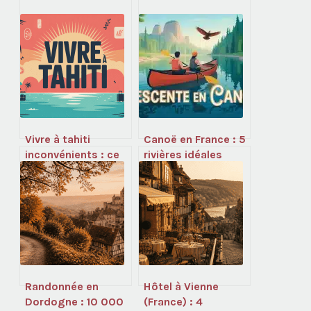
Vivre à tahiti
Canoë en France : 5
inconvénients : ce
rivières idéales
qu’il faut vraiment
pour organiser
savoir avant de
votre descente en
partir
famille ou entre
amis
Randonnée en
Hôtel à Vienne
Dordogne : 10 000
(France) : 4