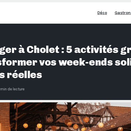
Déco
Gastron
ger à Cholet : 5 activités g
sformer vos week-ends soli
s réelles
 min de lecture