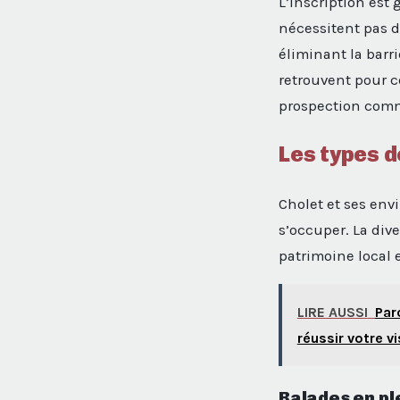
L’inscription est 
nécessitent pas 
éliminant la barri
retrouvent pour c
prospection comm
Les types d
Cholet et ses env
s’occuper. La dive
patrimoine local 
LIRE AUSSI
Par
réussir votre vi
Balades en ple