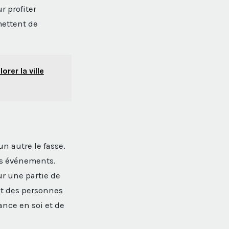
r profiter
mettent de
rer la ville
n autre le fasse.
es événements.
r une partie de
ent des personnes
ance en soi et de