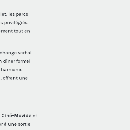
let, les parcs
 privilégiés.
ement tout en
échange verbal.
n dîner formel.
te harmonie
, offrant une
e
Ciné-Movida
et
r à une sortie