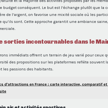
gratuite et la majorité des activités proposées par les mem
de budget conséquent. Le but est l’échange plutôt que la
ère de l’argent, on favorise une mixité sociale où les parti
e qu’ils sont. Cette approche garantit une ambiance saine
erciale.
e sorties incontournables dans le Mai
irons immédiats offrent un terrain de jeu varié pour ceux 
rsité des propositions sur les plateformes reflète souvent 
et les passions des habitants.
cs d'attractions en France : carte interactive, comparatif et
site
in air et activités sportives