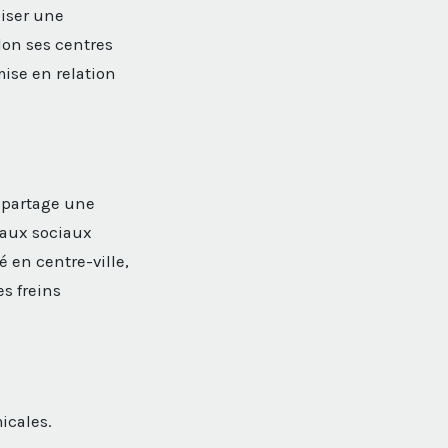
liser une
lon ses centres
mise en relation
 partage une
eaux sociaux
é en centre-ville,
es freins
icales.