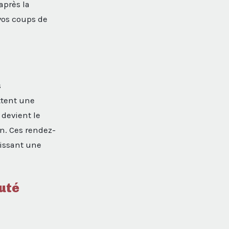
après la
vos coups de
s
tent une
 devient le
un. Ces rendez-
tissant une
uté