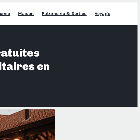
omie
Maison
Patrimoine & Sorties
Voyage
ratuites
taires en