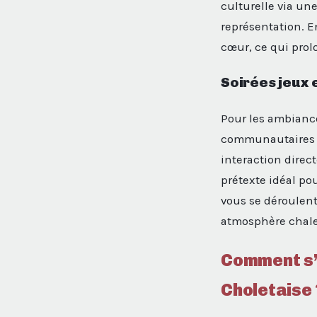
culturelle via un
représentation. E
cœur, ce qui prol
Soirées jeux
Pour les ambiance
communautaires 
interaction direc
prétexte idéal po
vous se déroulent
atmosphère chal
Comment s’
Choletaise 