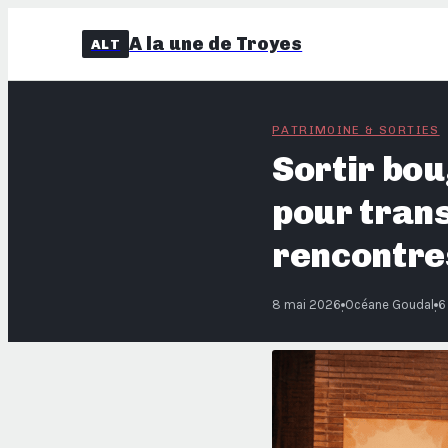
A la une de Troyes
ALT
PATRIMOINE & SORTIES
Sortir bou
pour tran
rencontre
8 mai 2026
Océane Goudal
6
·
·