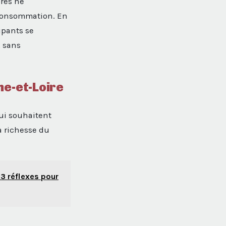
bres ne
 consommation. En
cipants se
, sans
ne-et-Loire
qui souhaitent
la richesse du
 3 réflexes pour