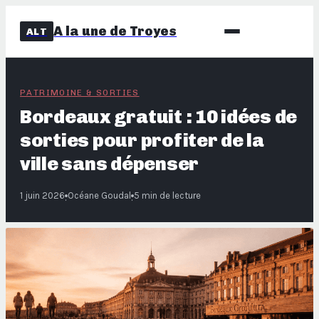
A la une de Troyes
ALT
PATRIMOINE & SORTIES
Bordeaux gratuit : 10 idées de
sorties pour profiter de la
ville sans dépenser
1 juin 2026
Océane Goudal
5 min de lecture
·
·