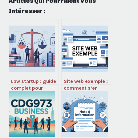
Articles Qui Pourraient Vous
Intéresser :
Law startup : guide
Site web exemple :
complet pour
comment s’en
sécuriser et
servir
développer votre
intelligemment
legaltech
sans nuire à votre
seo