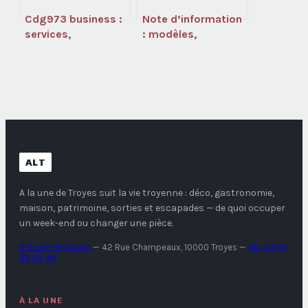
Cdg973 business :
Note d’information
services,
: modèles,
accompagnement
exemples et
et opportunités en
bonnes pratiques à
guyane
connaître
ALT
A la une de Troyes
suit la vie troyenne : déco, gastronomie,
maison, patrimoine, sorties et escapades — de quoi occuper
un week-end ou changer une pièce.
A la une de Troyes
—
42 Rue Champeaux, 10000 Troyes
—
Tél : 03 51
59 45 46
À LA UNE