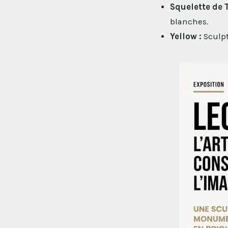
Squelette de T
blanches.
Yellow :
Sculpt