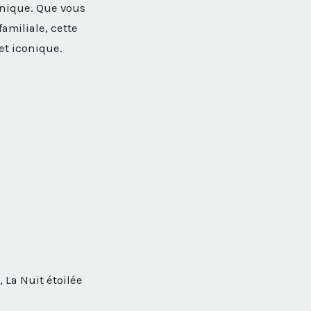
hnique. Que vous
amiliale, cette
et iconique.
 La Nuit étoilée