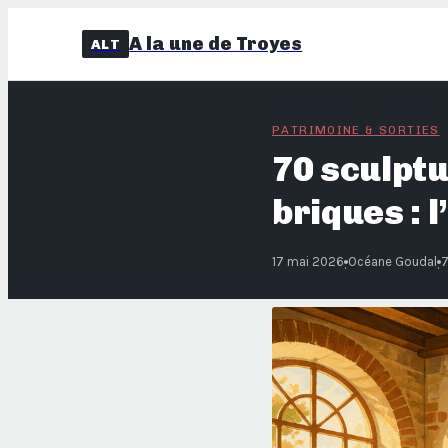
A la une de Troyes
ALT
PATRIMOINE & SORTIES
70 sculptu
briques : 
17 mai 2026
Océane Goudal
7
·
·