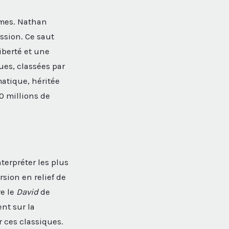
êmes. Nathan
ssion. Ce saut
iberté et une
ues, classées par
atique, héritée
10 millions de
nterpréter les plus
rsion en relief de
e le
David
de
nt sur la
r ces classiques.