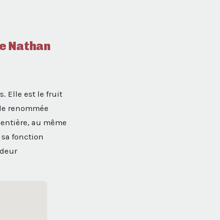
de Nathan
Elle est le fruit
e de renommée
 entière, au même
e sa fonction
ndeur