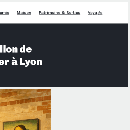
omie
Maison
Patrimoine & Sorties
Voyage
lion de
er à Lyon