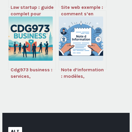
Law startup : guide
Site web exemple :
complet pour
comment s’en
sécuriser et
servir
développer votre
intelligemment
legaltech
sans nuire à votre
seo
Cdg973 business :
Note d’information
services,
: modèles,
accompagnement
exemples et
et opportunités en
bonnes pratiques à
guyane
connaître
ALT