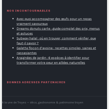
NOS INCONTOURNABLES
Avec quoi accompagner des œufs pour un repas
vraiment savoureux
Dreams donuts carte : guide complet des prix, menus
et astuces
Subway halal : où en trouver, comment vérifier, que
faut-il savoir ?
Galette flocon d’avoine : recettes simples, saines et
rassasiantes
Araignées de jardin : 6 espèces à identifier pour
transformer votre peur en alliées naturelles
BONNES ADRESSES PARTENAIRES
A la une de Troyes
— déco, gastronomie & patrimoine troyen