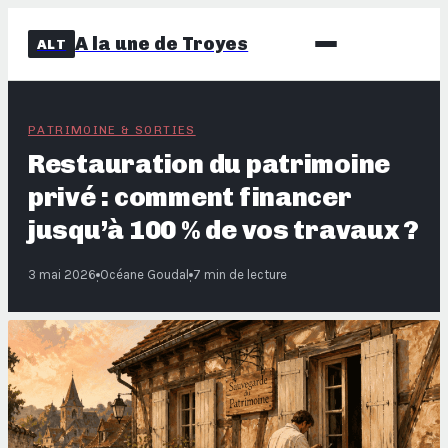
A la une de Troyes
ALT
PATRIMOINE & SORTIES
Restauration du patrimoine
privé : comment financer
jusqu’à 100 % de vos travaux ?
3 mai 2026
Océane Goudal
7 min de lecture
·
·