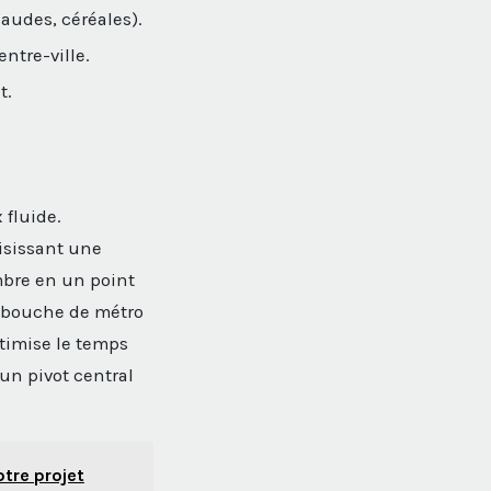
haudes, céréales).
entre-ville.
t.
 fluide.
oisissant une
bre en un point
e bouche de métro
timise le temps
 un pivot central
otre projet