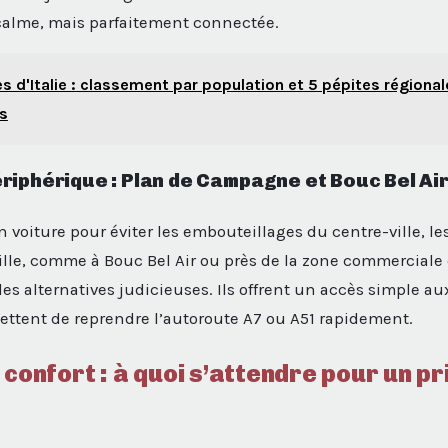
calme, mais parfaitement connectée.
les d'Italie : classement par population et 5 pépites régiona
s
riphérique : Plan de Campagne et Bouc Bel Ai
n voiture pour éviter les embouteillages du centre-ville, l
lle, comme à Bouc Bel Air ou près de la zone commerciale
s alternatives judicieuses. Ils offrent un accès simple a
ettent de reprendre l’autoroute A7 ou A51 rapidement.
 confort : à quoi s’attendre pour un pr
?