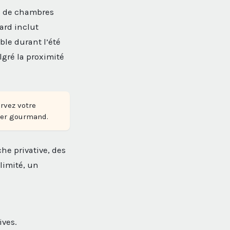
is de chambres
ard inclut
le durant l’été
gré la proximité
rvez votre
ner gourmand.
che privative, des
llimité, un
ives.