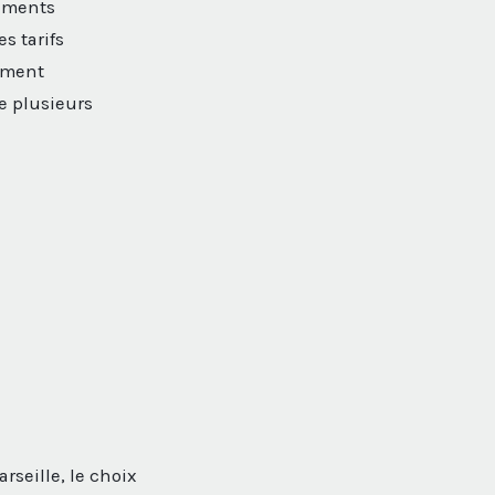
sements
s tarifs
cement
e plusieurs
rseille, le choix