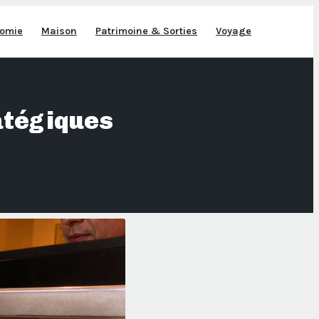
omie
Maison
Patrimoine & Sorties
Voyage
ratégiques