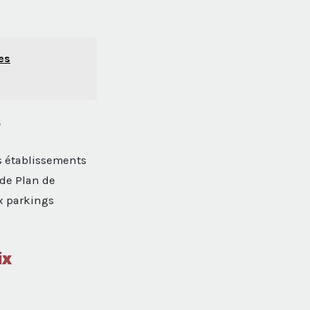
les
r
es établissements
 de Plan de
ux parkings
ix