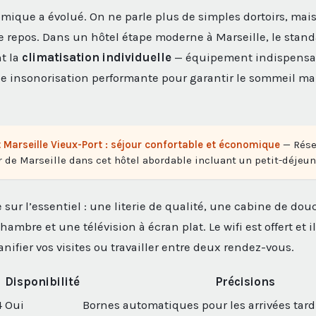
omique a évolué. On ne parle plus de simples dortoirs, ma
e repos. Dans un hôtel étape moderne à Marseille, le stand
t la
climatisation individuelle
— équipement indispensab
e insonorisation performante pour garantir le sommeil mal
t Marseille Vieux-Port : séjour confortable et économique
— Rése
de Marseille dans cet hôtel abordable incluant un petit-déjeu
sur l’essentiel : une literie de qualité, une cabine de dou
chambre et une télévision à écran plat. Le wifi est offert et i
nifier vos visites ou travailler entre deux rendez-vous.
Disponibilité
Précisions
4
Oui
Bornes automatiques pour les arrivées tard