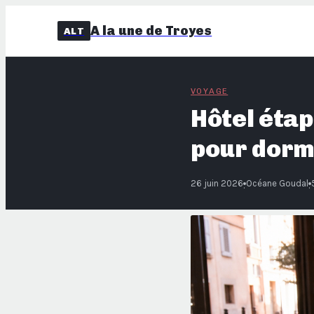
A la une de Troyes
ALT
VOYAGE
Hôtel étap
pour dorm
26 juin 2026
Océane Goudal
·
·