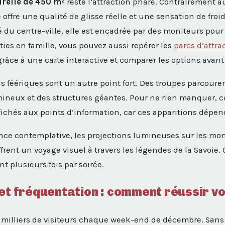
urelle de 450 m²
reste l’attraction phare. Contrairement a
 offre une qualité de glisse réelle et une sensation de fro
 du centre-ville, elle est encadrée par des moniteurs pour 
rties en famille, vous pouvez aussi repérer les
parcs d’attra
râce à une carte interactive et comparer les options avant 
 féériques sont un autre point fort. Des troupes parcouren
ineux et des structures géantes. Pour ne rien manquer, c
ffichés aux points d’information, car ces apparitions dépen
nce contemplative, les projections lumineuses sur les 
 offrent un voyage visuel à travers les légendes de la Savoie.
nt plusieurs fois par soirée.
et fréquentation : comment réussir vot
 milliers de visiteurs chaque week-end de décembre. Sans 