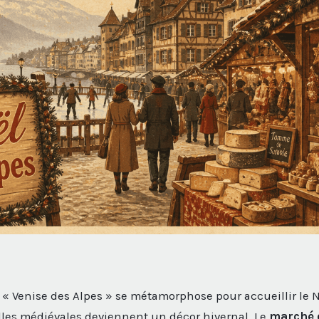
« Venise des Alpes » se métamorphose pour accueillir le N
lles médiévales deviennent un décor hivernal. Le
marché 