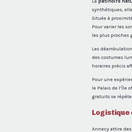
La
patinoire nat
synthétiques, elle
Située à proximité
Pour varier les so
les plus proches g
Les déambulations
des costumes lum
horaires précis a
Pour une expérie
le Palais de l’Île
gratuits se répète
Logistique 
Annecy attire des