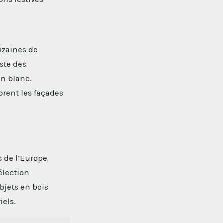
dizaines de
ste des
in blanc.
orent les façades
s de l’Europe
élection
objets en bois
iels.