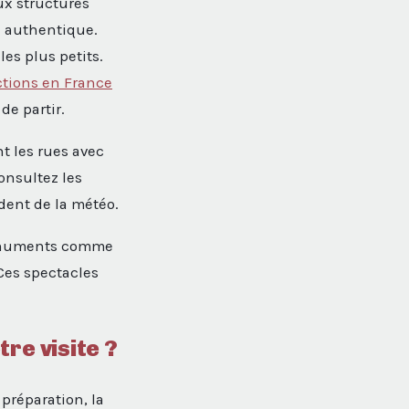
ux structures
id authentique.
les plus petits.
ctions en France
de partir.
t les rues avec
onsultez les
dent de la météo.
monuments comme
 Ces spectacles
re visite ?
préparation, la