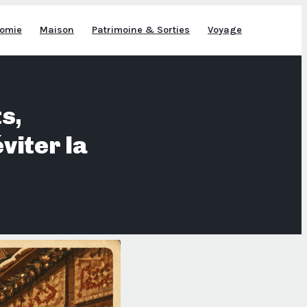
omie
Maison
Patrimoine & Sorties
Voyage
s,
viter la