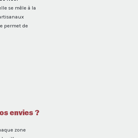
lle se mêle à la
artisanaux
se permet de
os envies ?
Chaque zone