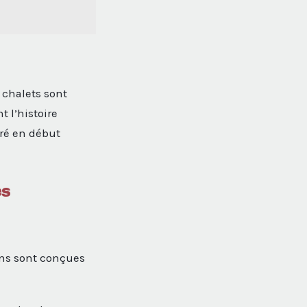
s chalets sont
t l’histoire
ré en début
es
ions sont conçues