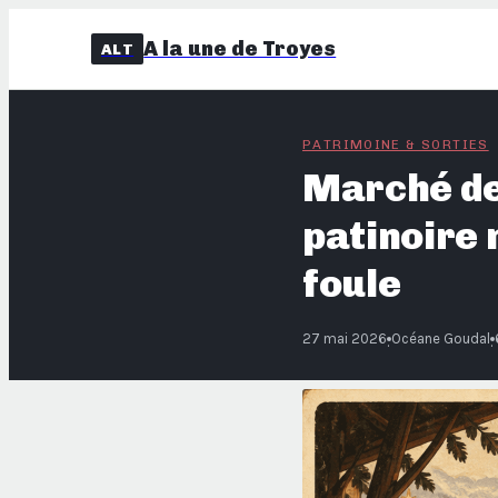
A la une de Troyes
ALT
PATRIMOINE & SORTIES
Marché de 
patinoire 
foule
27 mai 2026
Océane Goudal
·
·