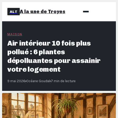
A la une de Troyes
ALT
MAISON
Air intérieur 10 fois plus
pollué : 6 plantes
dépolluantes pour assainir
votre logement
9 mai 2026
Océane Goudal
7 min de lecture
·
·