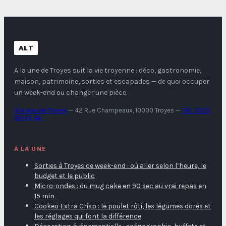
ALT
A la une de Troyes
suit la vie troyenne : déco, gastronomie,
maison, patrimoine, sorties et escapades — de quoi occuper
un week-end ou changer une pièce.
A la une de Troyes
—
42 Rue Champeaux, 10000 Troyes
—
Tél : 03 51
59 45 46
À LA UNE
Sorties à Troyes ce week-end : où aller selon l’heure, le
budget et le public
Micro-ondes : du mug cake en 90 sec au vrai repas en
15 min
Cookeo Extra Crisp : le poulet rôti, les légumes dorés et
les réglages qui font la différence