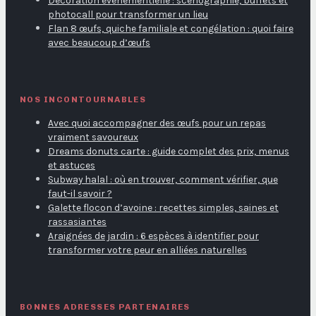
Décoration événementielle : scénographie, buffets et
photocall pour transformer un lieu
Flan 8 œufs, quiche familiale et congélation : quoi faire
avec beaucoup d’œufs
NOS INCONTOURNABLES
Avec quoi accompagner des œufs pour un repas
vraiment savoureux
Dreams donuts carte : guide complet des prix, menus
et astuces
Subway halal : où en trouver, comment vérifier, que
faut-il savoir ?
Galette flocon d’avoine : recettes simples, saines et
rassasiantes
Araignées de jardin : 6 espèces à identifier pour
transformer votre peur en alliées naturelles
BONNES ADRESSES PARTENAIRES