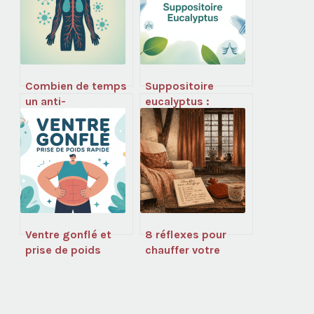
Combien de temps
Suppositoire
un anti-
eucalyptus :
inflammatoire
usages, efficacité
reste dans le sang :
et précautions à
ce qu’il faut
connaître
vraiment savoir
Ventre gonflé et
8 réflexes pour
prise de poids
chauffer votre
rapide comment
maison sans
réagir
radiateur et
efficacement
conserver chaque
calorie