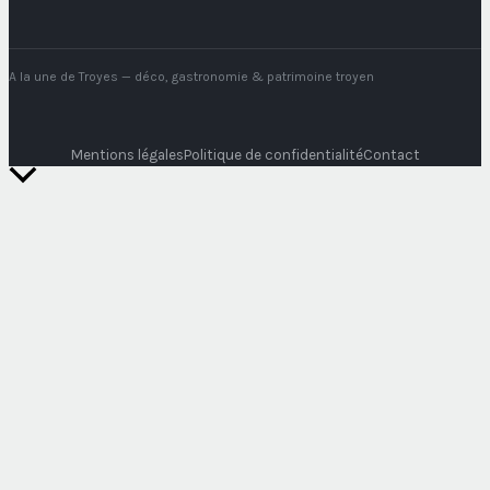
A la une de Troyes
— déco, gastronomie & patrimoine troyen
Mentions légales
Politique de confidentialité
Contact
Retour
en
haut