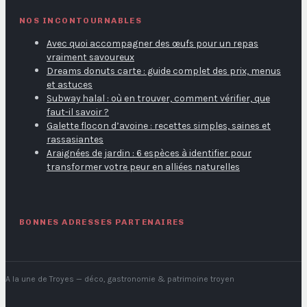
NOS INCONTOURNABLES
Avec quoi accompagner des œufs pour un repas
vraiment savoureux
Dreams donuts carte : guide complet des prix, menus
et astuces
Subway halal : où en trouver, comment vérifier, que
faut-il savoir ?
Galette flocon d’avoine : recettes simples, saines et
rassasiantes
Araignées de jardin : 6 espèces à identifier pour
transformer votre peur en alliées naturelles
BONNES ADRESSES PARTENAIRES
A la une de Troyes
— déco, gastronomie & patrimoine troyen