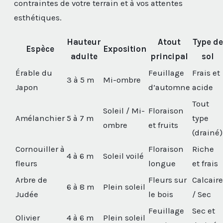
contraintes de votre terrain et à vos attentes
esthétiques.
Hauteur
Atout
Type de
Espèce
Exposition
adulte
principal
sol
Érable du
Feuillage
Frais et
3 à 5 m
Mi-ombre
Japon
d’automne
acide
Tout
Soleil / Mi-
Floraison
Amélanchier
5 à 7 m
type
ombre
et fruits
(drainé)
Cornouiller à
Floraison
Riche
4 à 6 m
Soleil voilé
fleurs
longue
et frais
Arbre de
Fleurs sur
Calcaire
6 à 8 m
Plein soleil
Judée
le bois
/ Sec
Feuillage
Sec et
Olivier
4 à 6 m
Plein soleil