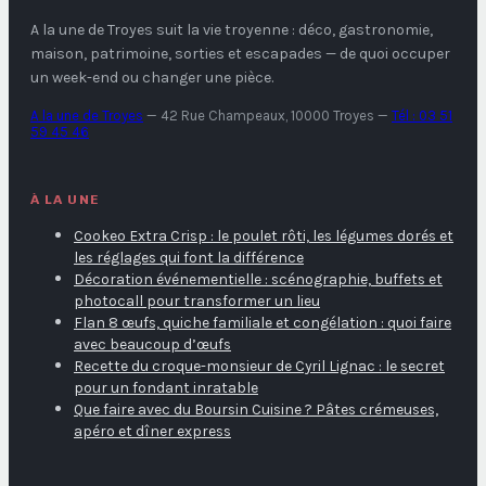
A la une de Troyes
suit la vie troyenne : déco, gastronomie,
maison, patrimoine, sorties et escapades — de quoi occuper
un week-end ou changer une pièce.
A la une de Troyes
—
42 Rue Champeaux, 10000 Troyes
—
Tél : 03 51
59 45 46
À LA UNE
Cookeo Extra Crisp : le poulet rôti, les légumes dorés et
les réglages qui font la différence
Décoration événementielle : scénographie, buffets et
photocall pour transformer un lieu
Flan 8 œufs, quiche familiale et congélation : quoi faire
avec beaucoup d’œufs
Recette du croque-monsieur de Cyril Lignac : le secret
pour un fondant inratable
Que faire avec du Boursin Cuisine ? Pâtes crémeuses,
apéro et dîner express