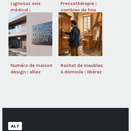
Lignosus avis
Pressothérapie :
médical :
combien de fois
efficacité, risques
par semaine pour
et alternatives
des résultats
passées au crible
visibles ?
Numéro de maison
Rachat de meubles
design : alliez
à domicile : libérez
esthétique
votre espace et
moderne et
encaissez vos
installation sans
gains sans effort
perçage
ALT