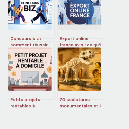
Concours biz :
Export online
comment réussir
france avis : ce qu’il
ce concours et
faut vraiment
intégrer une école
savoir avant de se
de commerce
lancer
Petits projets
70 sculptures
rentables à
monumentales et 1
domicile avec faible
million de briques :
investissement
l’expo LEGO à ne
pas manquer à Lyon