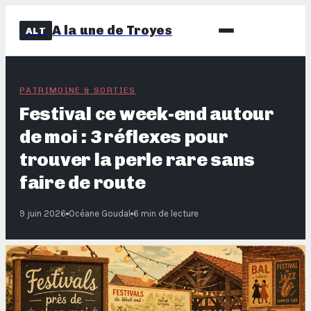
A la une de Troyes
ALT
PATRIMOINE & SORTIES
Festival ce week-end autour
de moi : 3 réflexes pour
trouver la perle rare sans
faire de route
9 juin 2026
Océane Goudal
6 min de lecture
·
·