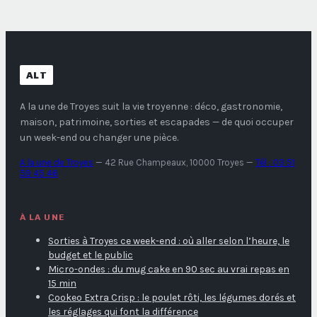
ALT
A la une de Troyes
suit la vie troyenne : déco, gastronomie,
maison, patrimoine, sorties et escapades — de quoi occuper
un week-end ou changer une pièce.
A la une de Troyes
—
42 Rue Champeaux, 10000 Troyes
—
Tél : 03 51
59 45 46
À LA UNE
Sorties à Troyes ce week-end : où aller selon l’heure, le
budget et le public
Micro-ondes : du mug cake en 90 sec au vrai repas en
15 min
Cookeo Extra Crisp : le poulet rôti, les légumes dorés et
les réglages qui font la différence